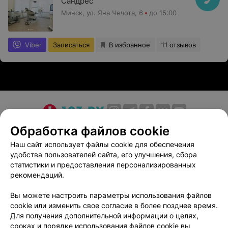
Сандрес
Минск, ул. Яна Чечота, 6
до 15:00
Viber
Записаться
В избранное
11 отзывов
О проекте
Новости проекта
Размещение рекламы
Обработка файлов cookie
Медицинский маркетинг
Публичный договор
Наш сайт использует файлы cookie для обеспечения
удобства пользователей сайта, его улучшения, сбора
Пользовательское соглашение
Способы оплаты
статистики и предоставления персонализированных
Вакансии
Партнеры
рекомендаций.
Написать руководителю 103.by
Вы можете настроить параметры использования файлов
Написать в поддержку
cookie или изменить свое согласие в более позднее время.
Персональные настройки cookie
Для получения дополнительной информации о целях,
сроках и порядке использования файлов cookie вы
Обработка персональных данных