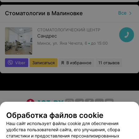
Стоматологии в Малиновке
Все
СТОМАТОЛОГИЧЕСКИЙ ЦЕНТР
Сандрес
Минск, ул. Яна Чечота, 6
до 15:00
Viber
Записаться
В избранное
11 отзывов
О проекте
Новости проекта
Размещение рекламы
Обработка файлов cookie
Медицинский маркетинг
Публичный договор
Наш сайт использует файлы cookie для обеспечения
удобства пользователей сайта, его улучшения, сбора
Пользовательское соглашение
Способы оплаты
статистики и предоставления персонализированных
Вакансии
Партнеры