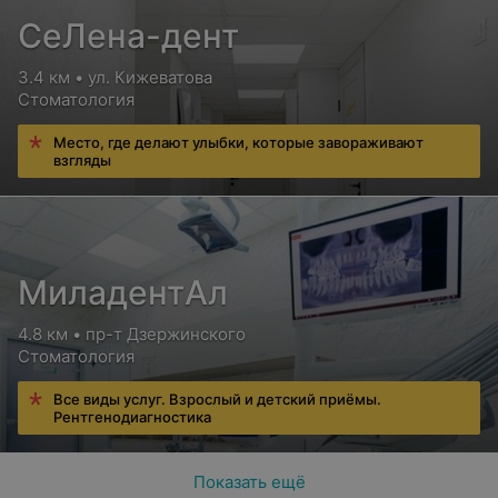
СеЛена-дент
3.4 км • ул. Кижеватова
Стоматология
Место, где делают улыбки, которые завораживают
взгляды
МиладентАл
4.8 км • пр-т Дзержинского
Стоматология
Все виды услуг. Взрослый и детский приёмы.
Рентгенодиагностика
Показать ещё