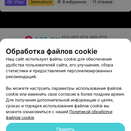
Viber
Записаться
В избранное
11 отзывов
О проекте
Новости проекта
Размещение рекламы
Обработка файлов cookie
Медицинский маркетинг
Публичный договор
Наш сайт использует файлы cookie для обеспечения
удобства пользователей сайта, его улучшения, сбора
Пользовательское соглашение
Способы оплаты
статистики и предоставления персонализированных
Вакансии
Партнеры
рекомендаций.
Написать руководителю 103.by
Вы можете настроить параметры использования файлов
Написать в поддержку
cookie или изменить свое согласие в более позднее время.
Персональные настройки cookie
Для получения дополнительной информации о целях,
сроках и порядке использования файлов cookie вы
Обработка персональных данных
можете ознакомиться с нашей
Политикой обработки
файлов cookie
Принять